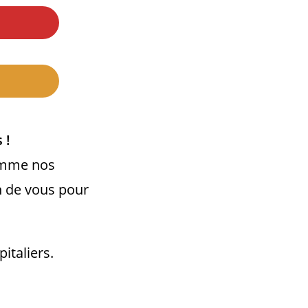
 !
comme nos
n de vous pour
italiers.