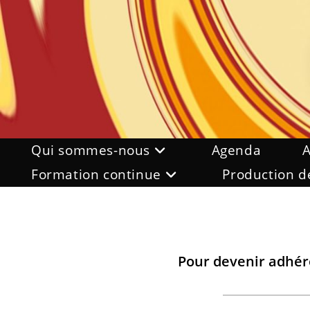
Skip
to
content
Qui sommes-nous
Agenda
A
Formation continue
Production d
Pour devenir adhére