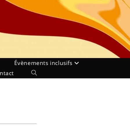
Évènements inclusifs
ntact
Toggle
website
search