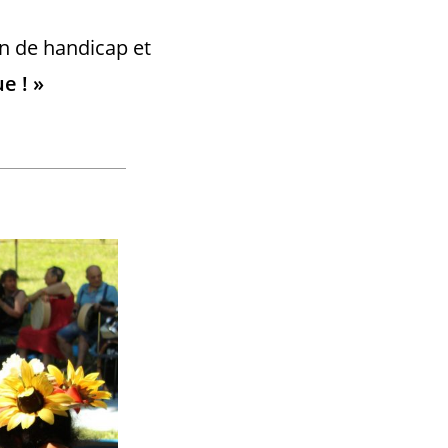
on de handicap et
e ! »