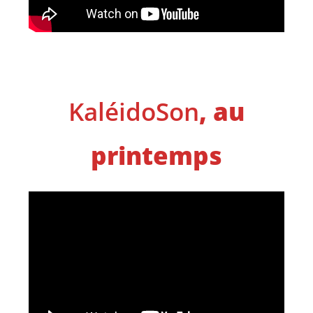
KaléidoSon
, au
printemps