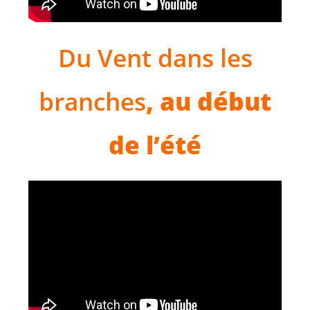
Du Vent dans les
branches
, au début
de l’été