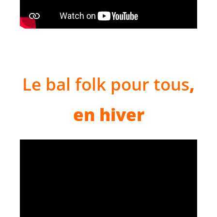
Le bal folk pour tous
,
en hiver