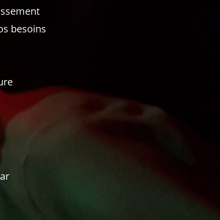
lissement
os besoins
ure
par