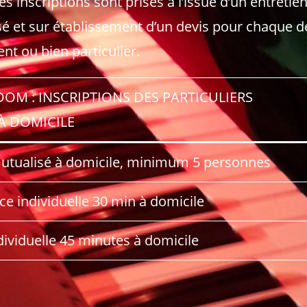
es inscriptions sont prises à l’issue d’un entretie
sé et sur établissement d’un devis pour chaque 
nt ou bien particulier.
DOM : INSCRIPTIONS DES PARTICULIERS
À DOMICILE
utualisé à domicile, minimum 5 personnes
e individuelle 30 min à domicile
ividuelle 45 minutes à domicile