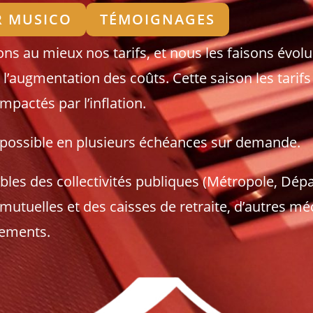
R MUSICO
TÉMOIGNAGES
ns au mieux nos tarifs, et nous les faisons évolu
 l’augmentation des coûts. Cette saison les tarifs
mpactés par l’inflation.
possible en plusieurs échéances sur demande.
bles des collectivités publiques (Métropole, Dép
mutuelles et des caisses de retraite, d’autres m
sements.