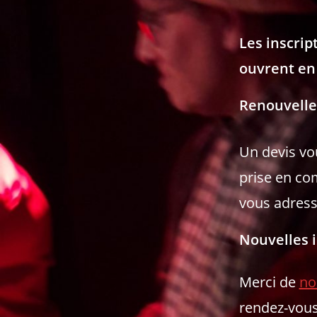
Les inscrip
ouvrent en 
Renouvell
Un devis vou
prise en co
vous adress
Nouvelles i
Merci de
no
rendez-vous