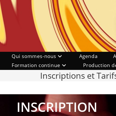
Skip
to
content
Qui sommes-nous
Agenda
A
Formation continue
Production d
Inscriptions et Tari
INSCRIPTION