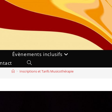
Évènements inclusifs
ntact
Toggle
>
Inscriptions et Tarifs Musicothérapie
website
search