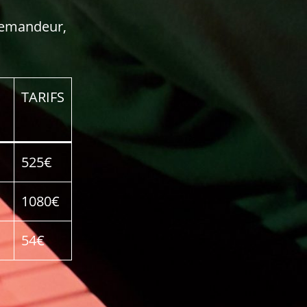
n
demandeur,
TARIFS
525€
1080€
54€