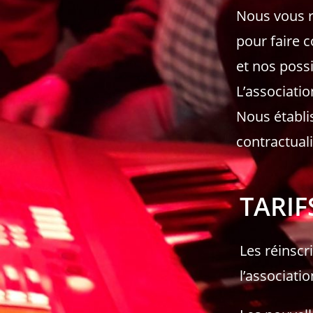
Nous vous r
pour faire 
et nos possi
L’associati
Nous établi
contractual
TARIF
Les réinscr
l’associatio