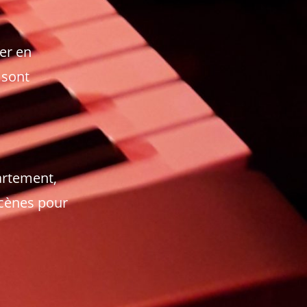
er en
 sont
artement,
écènes pour