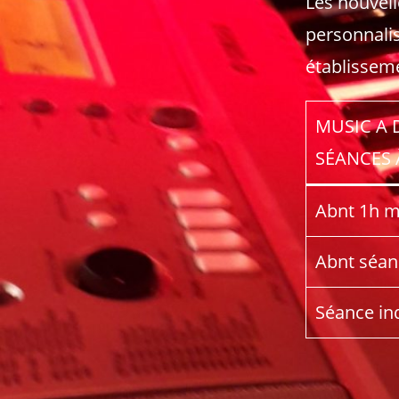
Les nouvell
personnali
établisseme
MUSIC A 
SÉANCES 
Abnt 1h m
Abnt séanc
Séance ind