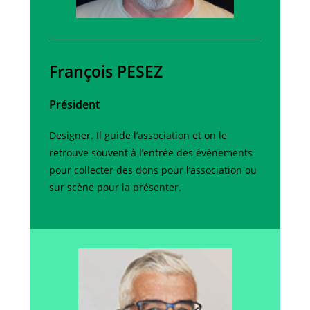
François PESEZ
Président
Designer. Il guide l’association et on le
retrouve souvent à l’entrée des événements
pour collecter des dons pour l’association ou
sur scène pour la présenter.