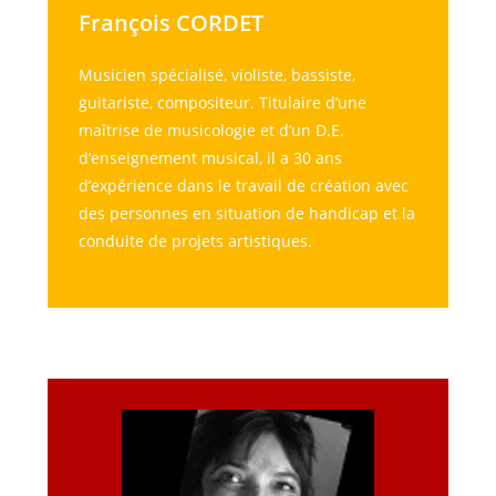
François CORDET
Musicien spécialisé, violiste, bassiste,
guitariste, compositeur. Titulaire d’une
maîtrise de musicologie et d’un D.E.
d’enseignement musical, il a 30 ans
d’expérience dans le travail de création avec
des personnes en situation de handicap et la
conduite de projets artistiques.