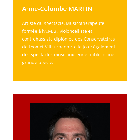
Anne-Colombe MARTIN
Artiste du spectacle, Musicothérapeute
formée à l’A.M.B., violoncelliste et
contrebassiste diplômée des Conservatoires
de Lyon et Villeurbanne, elle joue également
des spectacles musicaux jeune public d’une
grande poésie.