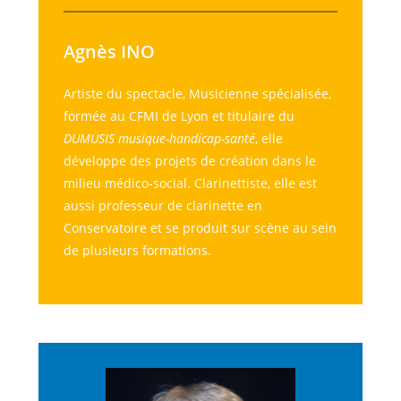
Agnès INO
Artiste du spectacle, Musicienne spécialisée,
formée au CFMI de Lyon et titulaire du
DUMUSIS musique-handicap-santé
, elle
développe des projets de création dans le
milieu médico-social. Clarinettiste, elle est
aussi professeur de clarinette en
Conservatoire et se produit sur scène au sein
de plusieurs formations.