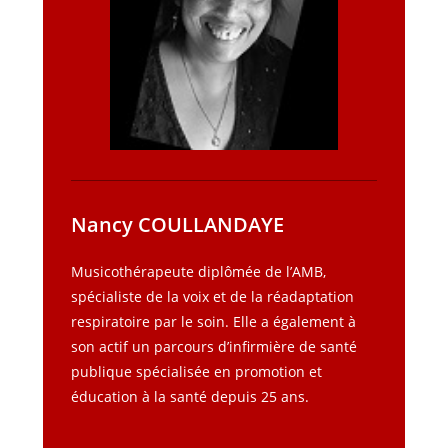
Nancy COULLANDAYE
Musicothérapeute diplômée de l’AMB,
spécialiste de la voix et de la réadaptation
respiratoire par le soin. Elle a également à
son actif un parcours d’infirmière de santé
publique spécialisée en promotion et
éducation à la santé depuis 25 ans.