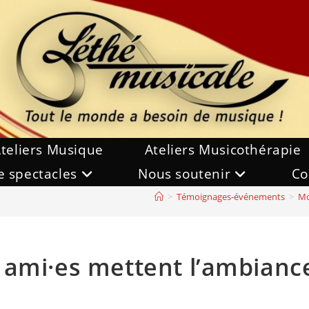
teliers Musique
Ateliers Musicothérapie
e spectacles
Nous soutenir
Co
>
Témoignages-événements
>
Mo
 ami·es mettent l’ambianc