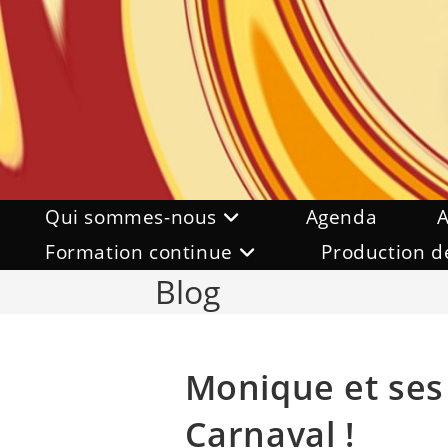
Skip
to
content
Qui sommes-nous
Agenda
A
Formation continue
Production d
Blog
Monique et ses
Carnaval !