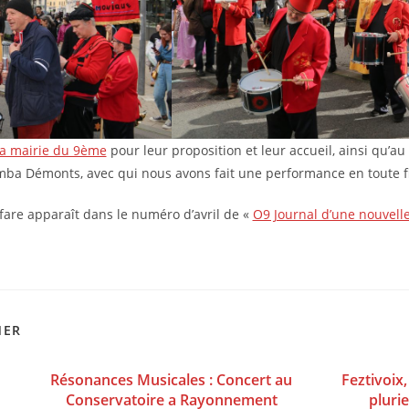
la mairie du 9ème
pour leur proposition et leur accueil, ainsi qu’a
ba Démonts, avec qui nous avons fait une performance en toute fin
fare apparaît dans le numéro d’avril de «
O9 Journal d’une nouvell
MER
Résonances Musicales : Concert au
Feztivoix
Conservatoire a Rayonnement
pluri