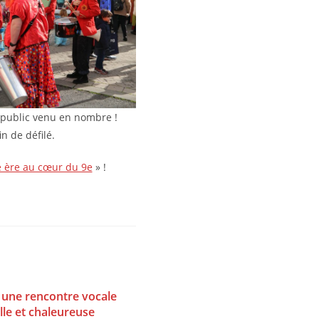
u public venu en nombre !
 de défilé.
e ère au cœur du 9e
» !
, une rencontre vocale
elle et chaleureuse