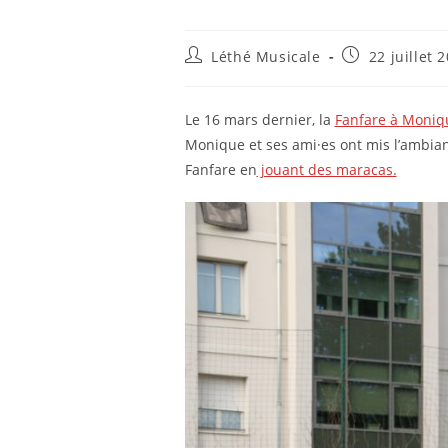
Auteur/autrice
Publication
Léthé Musicale
22 juillet 
de
publiée :
la
publication :
Le 16 mars dernier, la
Fanfare à Moniq
Monique et ses ami·es ont mis l’ambian
Fanfare en
jouant des maracas.