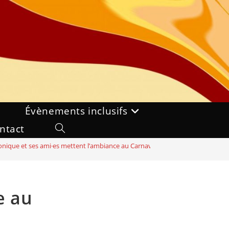
Évènements inclusifs
ntact
Toggle
nique et ses ami·es mettent l’ambiance au Carnaval !
website
search
e au