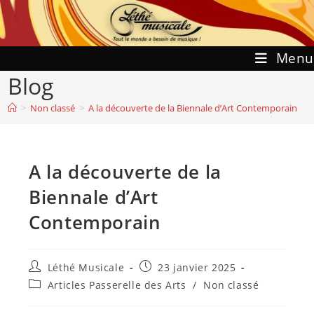
Skip
to
content
Menu
Blog
>
Non classé
>
A la découverte de la Biennale d’Art Contemporain
A la découverte de la
Biennale d’Art
Contemporain
Auteur/autrice
Publication
Léthé Musicale
23 janvier 2025
de
publiée :
Post
Articles Passerelle des Arts
/
Non classé
la
category:
publication :