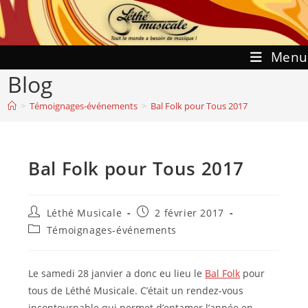
Skip
to
content
Menu
Blog
>
Témoignages-événements
>
Bal Folk pour Tous 2017
Bal Folk pour Tous 2017
Auteur/autrice
Publication
Léthé Musicale
2 février 2017
de
publiée :
Post
Témoignages-événements
la
category:
publication :
Le samedi 28 janvier a donc eu lieu le
Bal Folk
pour
tous de Léthé Musicale. C’était un rendez-vous
incontournable qui permet d’entamer l’année en