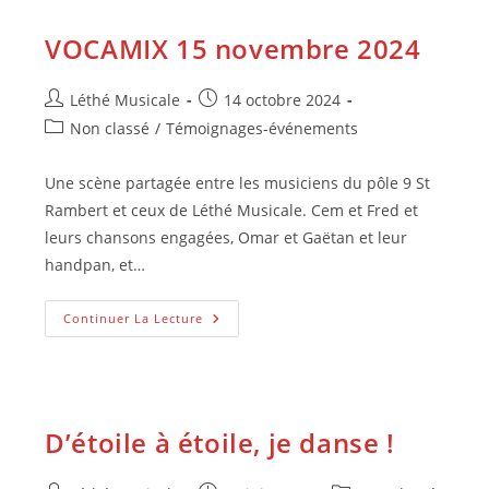
2024
VOCAMIX 15 novembre 2024
Auteur/autrice
Publication
Léthé Musicale
14 octobre 2024
de
publiée :
Post
Non classé
/
Témoignages-événements
la
category:
publication :
Une scène partagée entre les musiciens du pôle 9 St
Rambert et ceux de Léthé Musicale. Cem et Fred et
leurs chansons engagées, Omar et Gaëtan et leur
handpan, et…
VOCAMIX
Continuer La Lecture
15
Novembre
2024
D’étoile à étoile, je danse !