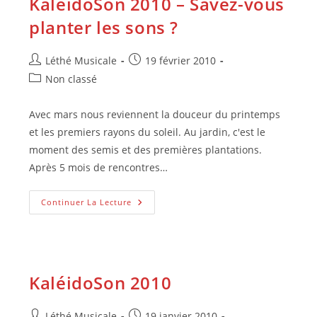
KaléidoSon 2010 – Savez-vous
planter les sons ?
Auteur/autrice
Publication
Léthé Musicale
19 février 2010
de
publiée :
Post
Non classé
la
category:
publication :
Avec mars nous reviennent la douceur du printemps
et les premiers rayons du soleil. Au jardin, c'est le
moment des semis et des premières plantations.
Après 5 mois de rencontres…
KaléidoSon
Continuer La Lecture
2010
–
Savez-
Vous
Planter
Les
Sons
KaléidoSon 2010
?
Auteur/autrice
Publication
Léthé Musicale
19 janvier 2010