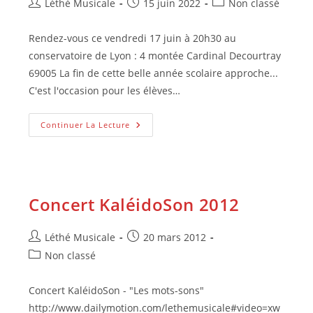
Auteur/autrice
Publication
Post
Léthé Musicale
15 juin 2022
Non classé
de
publiée :
category:
la
Rendez-vous ce vendredi 17 juin à 20h30 au
publication :
conservatoire de Lyon : 4 montée Cardinal Decourtray
69005 La fin de cette belle année scolaire approche...
C'est l'occasion pour les élèves…
D’étoile
Continuer La Lecture
À
Étoile,
Je
Danse
!
Concert KaléidoSon 2012
Auteur/autrice
Publication
Léthé Musicale
20 mars 2012
de
publiée :
Post
Non classé
la
category:
publication :
Concert KaléidoSon - "Les mots-sons"
http://www.dailymotion.com/lethemusicale#video=xw