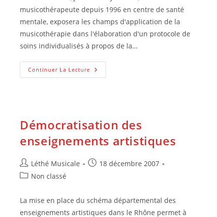
publication :
musicothérapeute depuis 1996 en centre de santé
mentale, exposera les champs d'application de la
musicothérapie dans l'élaboration d'un protocole de
soins individualisés à propos de la…
Conférence
Continuer La Lecture
:
Musicothérapie
Et
Alzheimer
Le
6
Juin
Démocratisation des
2009
enseignements artistiques
Auteur/autrice
Publication
Léthé Musicale
18 décembre 2007
de
publiée :
Post
Non classé
la
category:
publication :
La mise en place du schéma départemental des
enseignements artistiques dans le Rhône permet à