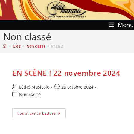
Skip
to
content
Menu
Non classé
>
Blog
>
Non classé
>
Page 2
EN SCÈNE ! 22 novembre 2024
Auteur/autrice
Publication
Léthé Musicale
25 octobre 2024
de
publiée :
Post
Non classé
la
category:
publication :
EN
Continuer La Lecture
SCÈNE
!
22
Novembre