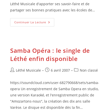
Léthé Musicale d'apporter ses savoir-faire et de
partager ses bonnes pratiques avec les écoles de…
Démocratisation
Continuer La Lecture
Des
Enseignements
Artistiques
Samba Opéra : le single de
Léthé enfin disponible
Auteur/autrice
Publication
Post
Léthé Musicale
6 avril 2007
Non classé
de
publiée :
category:
la
https://soundcloud.com/user-682790668/sets/samba-
publication :
opera Un enregistrement de Samba Opera en studio,
une version Karaoké, et l'enregistrement public de
"Amozartons-nous", la création des dix ans salle
Varèse. Le disque est disponible dès la fin…