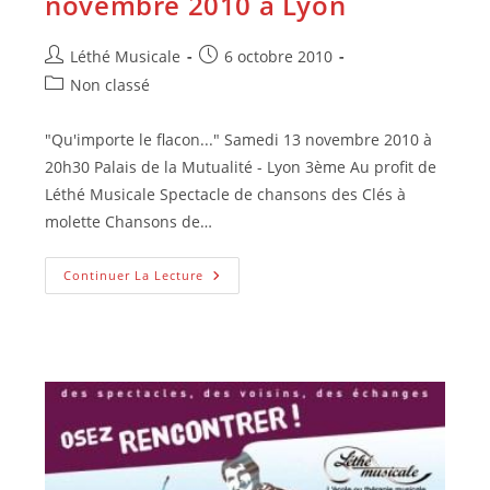
novembre 2010 à Lyon
Auteur/autrice
Publication
Léthé Musicale
6 octobre 2010
de
publiée :
Post
Non classé
la
category:
publication :
"Qu'importe le flacon..." Samedi 13 novembre 2010 à
20h30 Palais de la Mutualité - Lyon 3ème Au profit de
Léthé Musicale Spectacle de chansons des Clés à
molette Chansons de…
Concert
Continuer La Lecture
Clés
À
Molette
13
Novembre
2010
À
Lyon