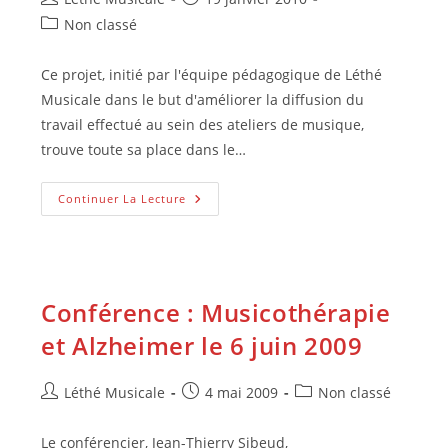
de
publiée :
Post
Non classé
la
category:
publication :
Ce projet, initié par l'équipe pédagogique de Léthé
Musicale dans le but d'améliorer la diffusion du
travail effectué au sein des ateliers de musique,
trouve toute sa place dans le…
KaléidoSon
Continuer La Lecture
2010
Conférence : Musicothérapie
et Alzheimer le 6 juin 2009
Auteur/autrice
Publication
Post
Léthé Musicale
4 mai 2009
Non classé
de
publiée :
category:
la
Le conférencier, Jean-Thierry Sibeud,