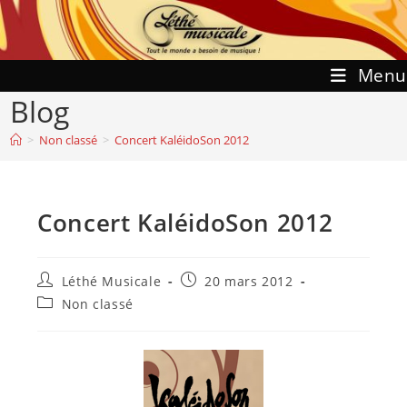
Skip
to
content
Menu
Blog
>
Non classé
>
Concert KaléidoSon 2012
Concert KaléidoSon 2012
Auteur/autrice
Publication
Léthé Musicale
20 mars 2012
de
publiée :
Post
Non classé
la
category:
publication :