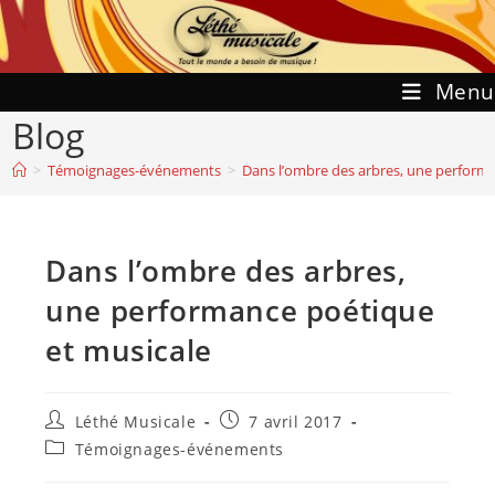
Skip
to
content
Menu
Blog
>
Témoignages-événements
>
Dans l’ombre des arbres, une perform
Dans l’ombre des arbres,
une performance poétique
et musicale
Auteur/autrice
Publication
Léthé Musicale
7 avril 2017
de
publiée :
Post
Témoignages-événements
la
category:
publication :