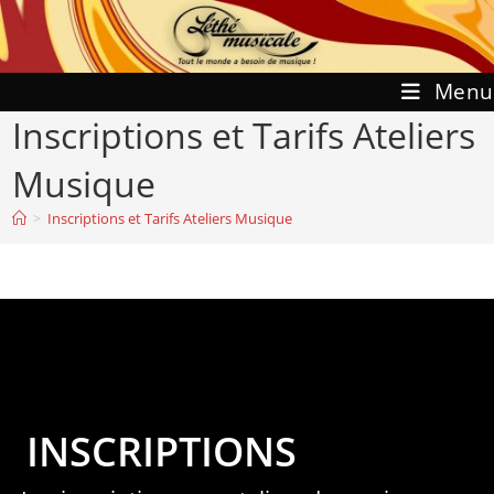
Skip
to
content
Menu
Inscriptions et Tarifs Ateliers
Musique
>
Inscriptions et Tarifs Ateliers Musique
INSCRIPTIONS