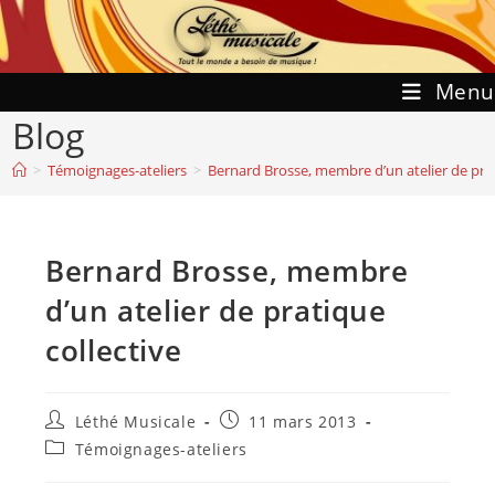
Skip
to
content
Menu
Blog
>
Témoignages-ateliers
>
Bernard Brosse, membre d’un atelier de prat
Bernard Brosse, membre
d’un atelier de pratique
collective
Auteur/autrice
Publication
Léthé Musicale
11 mars 2013
de
publiée :
Post
Témoignages-ateliers
la
category:
publication :