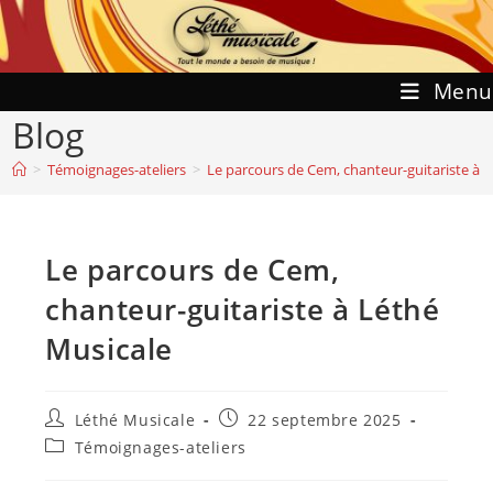
Skip
to
content
Menu
Blog
>
Témoignages-ateliers
>
Le parcours de Cem, chanteur-guitariste à 
Le parcours de Cem,
chanteur-guitariste à Léthé
Musicale
Auteur/autrice
Publication
Léthé Musicale
22 septembre 2025
de
publiée :
Post
Témoignages-ateliers
la
category:
publication :