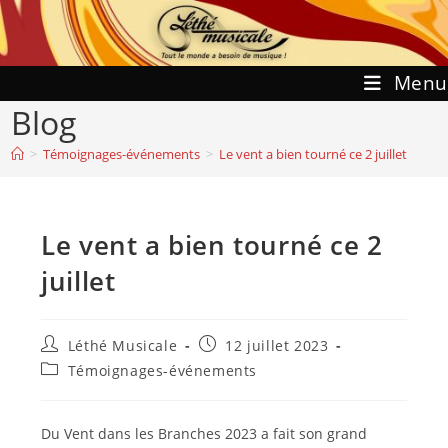
Skip
to
content
Menu
Blog
>
Témoignages-événements
>
Le vent a bien tourné ce 2 juillet
Le vent a bien tourné ce 2
juillet
Auteur/autrice
Publication
Léthé Musicale
12 juillet 2023
de
publiée :
Post
Témoignages-événements
la
category:
publication :
Du Vent dans les Branches 2023 a fait son grand