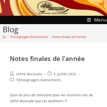
Skip
to
content
Menu
Blog
>
Témoignages-événements
>
Notes finales de l’année
Notes finales de l’année
Auteur/autrice
Publication
Léthé Musicale
5 juillet 2022
de
publiée :
Post
Témoignages-événements
la
category:
publication :
Quoi de plus de stimulant pour les musicien·nes de
Léthé Musicale que Les Auditions ?!