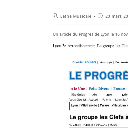
Auteur/autrice
Publication
Léthé Musicale
20 mars 2
de
publiée :
la
publication :
Un article du Progrès de Lyon le 16 n