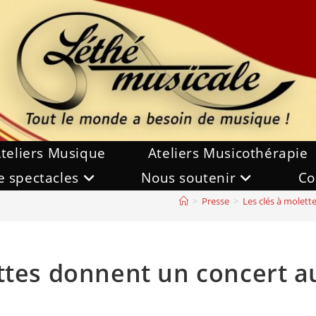
teliers Musique
Ateliers Musicothérapie
e spectacles
Nous soutenir
Co
>
Presse
>
Les clés à molett
ttes donnent un concert au