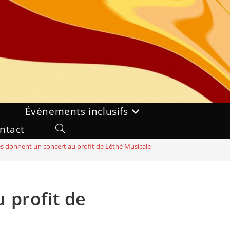
Évènements inclusifs
ntact
Toggle
es donnent un concert au profit de Léthé Musicale
website
search
 profit de