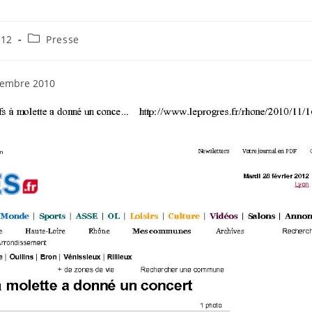
Post
012
Presse
category:
ovembre 2010