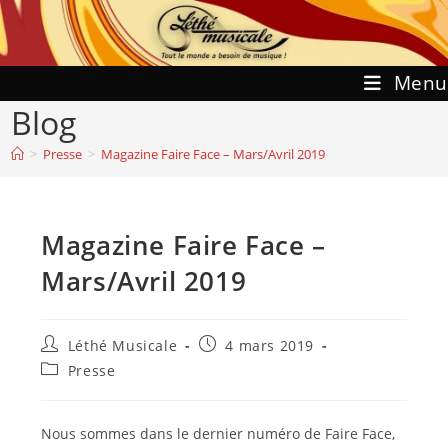
Skip
to
content
Menu
Blog
>
Presse
>
Magazine Faire Face – Mars/Avril 2019
Magazine Faire Face –
Mars/Avril 2019
Auteur/autrice
Publication
Léthé Musicale
4 mars 2019
de
publiée :
Post
Presse
la
category:
publication :
Nous sommes dans le dernier numéro de Faire Face,