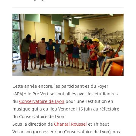
la
category:
publication :
Cette année encore, les participant·es du Foyer
l’APAJH le Pré Vert se sont alliés avec les étudiant·es
du
Conservatoire de Lyon
pour une restitution en
musique qui a eu lieu Vendredi 16 Juin au réfectoire
du Conservatoire de Lyon.
Sous la direction de
Chantal Roussel
et Thibaut
Vocanson (professeur au Conservatoire de Lyon), nos