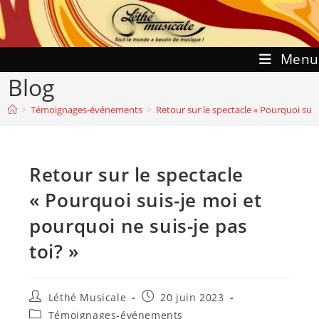
Skip
to
content
Menu
Blog
>
Témoignages-événements
>
Retour sur le spectacle « Pourquoi suis
Retour sur le spectacle
« Pourquoi suis-je moi et
pourquoi ne suis-je pas
toi? »
Auteur/autrice
Publication
Léthé Musicale
20 juin 2023
de
publiée :
Post
Témoignages-événements