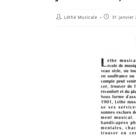
Auteur/autrice
Publication
Léthé Musicale
31 janvier
de
publiée :
la
publication :