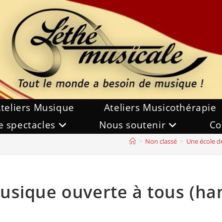
teliers Musique
Ateliers Musicothérapie
e spectacles
Nous soutenir
Co
>
Non classé
>
Une école de
usique ouverte à tous (han