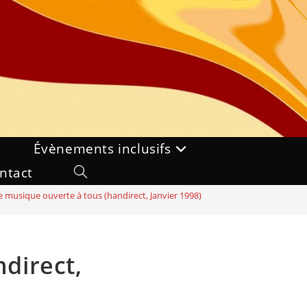
Évènements inclusifs
ntact
Toggle
 musique ouverte à tous (handirect, Janvier 1998)
website
search
direct,