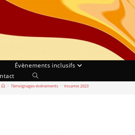
Évènements inclusifs
ntact
Toggle
>
Témoignages-événements
>
Vocamix 2023
website
search