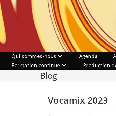
Skip
to
content
Qui sommes-nous
Agenda
A
Formation continue
Production d
Blog
Vocamix 2023