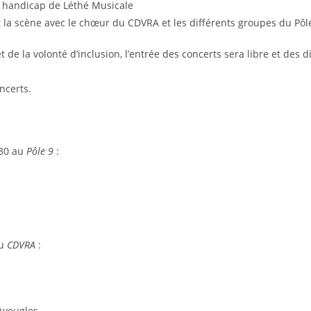
e handicap de Léthé Musicale
 la scène avec le chœur du CDVRA et les différents groupes du Pôle
et de la volonté d’inclusion, l’entrée des concerts sera libre et des 
ncerts.
30 au
Pôle 9
:
au
CDVRA
:
Aveugles