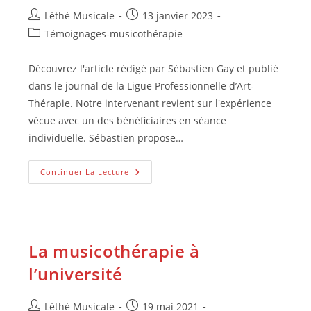
Auteur/autrice
Publication
Léthé Musicale
13 janvier 2023
de
publiée :
Post
Témoignages-musicothérapie
la
category:
publication :
Découvrez l'article rédigé par Sébastien Gay et publié
dans le journal de la Ligue Professionnelle d’Art-
Thérapie. Notre intervenant revient sur l'expérience
vécue avec un des bénéficiaires en séance
individuelle. Sébastien propose…
Sébastien
Continuer La Lecture
Gay
:
En
Musicothérapie,
Savoir
Accueillir
Ce
La musicothérapie à
Qui
Surgit
l’université
Auteur/autrice
Publication
Léthé Musicale
19 mai 2021