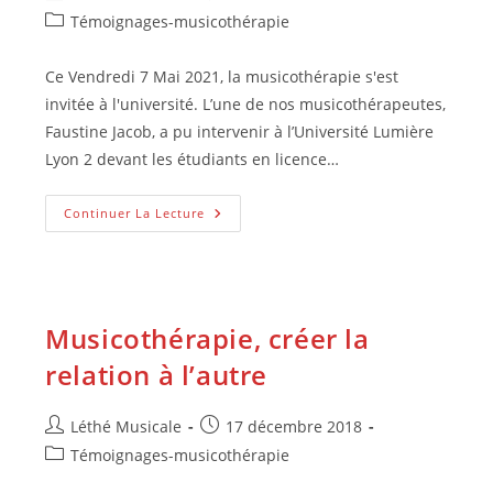
de
publiée :
Post
Témoignages-musicothérapie
la
category:
publication :
Ce Vendredi 7 Mai 2021, la musicothérapie s'est
invitée à l'université. L’une de nos musicothérapeutes,
Faustine Jacob, a pu intervenir à l’Université Lumière
Lyon 2 devant les étudiants en licence…
La
Continuer La Lecture
Musicothérapie
À
L’université
Musicothérapie, créer la
relation à l’autre
Auteur/autrice
Publication
Léthé Musicale
17 décembre 2018
de
publiée :
Post
Témoignages-musicothérapie
la
category: