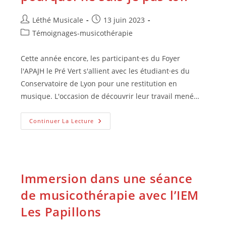
Auteur/autrice
Publication
Léthé Musicale
13 juin 2023
de
publiée :
Post
Témoignages-musicothérapie
la
category:
publication :
Cette année encore, les participant·es du Foyer
l'APAJH le Pré Vert s'allient avec les étudiant·es du
Conservatoire de Lyon pour une restitution en
musique. L'occasion de découvrir leur travail mené…
Pourquoi
Continuer La Lecture
Suis-
Je
Moi
Et
Pourquoi
Ne
Suis-
Immersion dans une séance
Je
Pas
de musicothérapie avec l’IEM
Toi?
Les Papillons