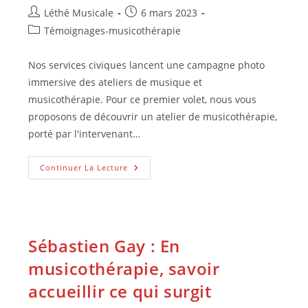
Auteur/autrice
Publication
Léthé Musicale
6 mars 2023
de
publiée :
Post
Témoignages-musicothérapie
la
category:
publication :
Nos services civiques lancent une campagne photo
immersive des ateliers de musique et
musicothérapie. Pour ce premier volet, nous vous
proposons de découvrir un atelier de musicothérapie,
porté par l'intervenant…
Immersion
Continuer La Lecture
Dans
Une
Séance
De
Musicothérapie
Avec
L’IEM
Sébastien Gay : En
Les
Papillons
musicothérapie, savoir
accueillir ce qui surgit