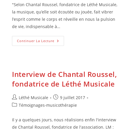
publication :
"Selon Chantal Roussel, fondatrice de Léthé Musicale,
la musique, qu’elle soit écoutée ou jouée, fait vibrer
l’esprit comme le corps et réveille en nous la pulsion
de vie, indispensable à…
Musicothérapie,
Continuer La Lecture
Créer
La
Relation
À
L’autre
Interview de Chantal Roussel,
fondatrice de Léthé Musicale
Auteur/autrice
Publication
Léthé Musicale
9 juillet 2017
de
publiée :
Post
Témoignages-musicothérapie
la
category:
publication :
Il y a quelques jours, nous réalisions enfin l'interview
de Chantal Roussel, fondatrice de l'association. LM :