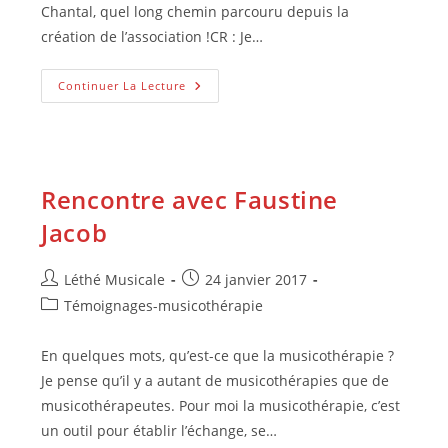
Chantal, quel long chemin parcouru depuis la
création de l’association !CR : Je…
Interview
Continuer La Lecture
De
Chantal
Roussel,
Fondatrice
De
Léthé
Musicale
Rencontre avec Faustine
Jacob
Auteur/autrice
Publication
Léthé Musicale
24 janvier 2017
de
publiée :
Post
Témoignages-musicothérapie
la
category:
publication :
En quelques mots, qu’est-ce que la musicothérapie ?
Je pense qu’il y a autant de musicothérapies que de
musicothérapeutes. Pour moi la musicothérapie, c’est
un outil pour établir l’échange, se…