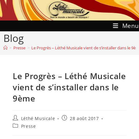
Skip
to
content
Menu
Blog
>
Presse
>
Le Progrès – Léthé Musicale vient de s’installer dans le 9è
Le Progrès – Léthé Musicale
vient de s’installer dans le
9ème
Auteur/autrice
Publication
Léthé Musicale
28 août 2017
de
publiée :
Post
Presse
la
category:
publication :