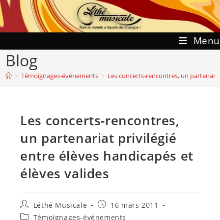
Skip
to
content
Menu
Blog
>
Témoignages-événements
>
Les concerts-rencontres, un partenariat
Les concerts-rencontres,
un partenariat privilégié
entre élèves handicapés et
élèves valides
Auteur/autrice
Publication
Léthé Musicale
16 mars 2011
de
publiée :
Post
Témoignages-événements