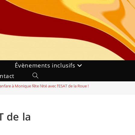
Évènements inclusifs
ntact
Toggle
anfare à Monique fête l’été avec l’ESAT de la Roue !
website
search
T de la