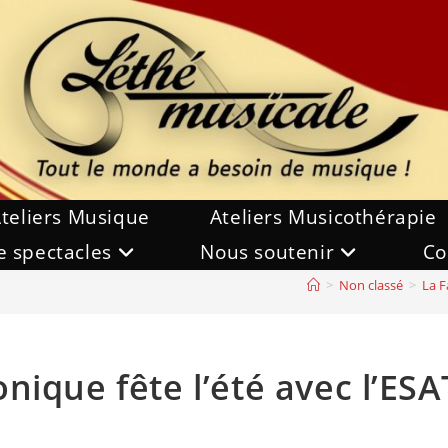
teliers Musique
Ateliers Musicothérapie
e spectacles
Nous soutenir
Co
>
Non classé
>
La F
nique fête l’été avec l’ESA