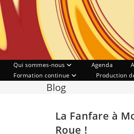
Skip
to
content
Qui sommes-nous
Agenda
A
Formation continue
Production d
Blog
La Fanfare à Mo
Roue !