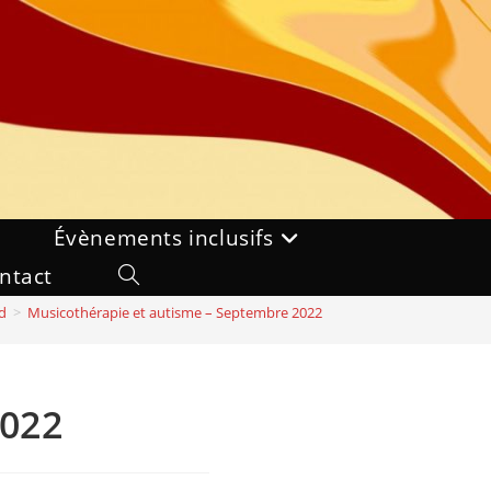
Évènements inclusifs
ntact
Toggle
d
>
Musicothérapie et autisme – Septembre 2022
website
search
2022