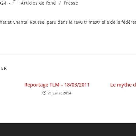
Post
024
Articles de fond
/
Presse
category:
chet et Chantal Roussel paru dans la revu trimestrielle de la fédér
MER
Reportage TLM – 18/03/2011
Le mythe d
21 juillet 2014