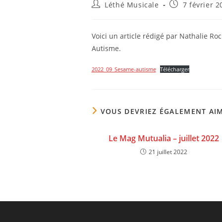
Auteur/autrice
Publication
Léthé Musicale
7 février 2
de
publiée :
la
publication :
Voici un article rédigé par Nathalie Ro
Autisme.
2022_09_Sesame-autisme
Télécharger
VOUS DEVRIEZ ÉGALEMENT AI
Le Mag Mutualia – juillet 2022
21 juillet 2022